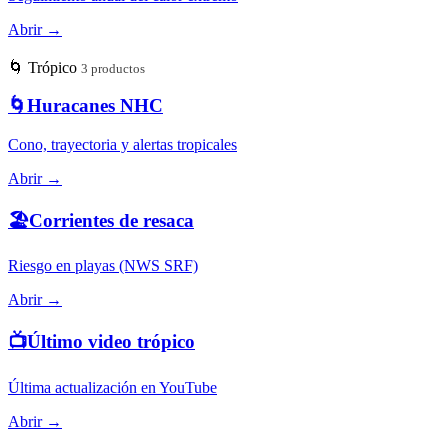
Abrir →
🌀
Trópico
3 productos
🌀
Huracanes NHC
Cono, trayectoria y alertas tropicales
Abrir →
🏖️
Corrientes de resaca
Riesgo en playas (NWS SRF)
Abrir →
📺
Último video trópico
Última actualización en YouTube
Abrir →