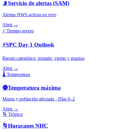
📡
Servicio de alertas (SAM)
Alertas NWS activas en vivo
Abrir →
⚡
Tiempo severo
⚡
SPC Day 1 Outlook
Riesgo categórico, tornado, viento y granizo
Abrir →
🌡️
Temperatura
🔴
Temperatura máxima
Mapas y población afectada · Días 0–2
Abrir →
🌀
Trópico
🌀
Huracanes NHC