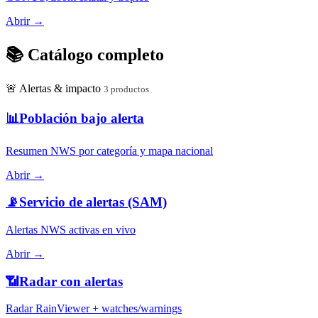
Abrir →
📚 Catálogo completo
🚨
Alertas & impacto
3 productos
📊
Población bajo alerta
Resumen NWS por categoría y mapa nacional
Abrir →
📡
Servicio de alertas (SAM)
Alertas NWS activas en vivo
Abrir →
📶
Radar con alertas
Radar RainViewer + watches/warnings