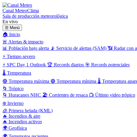
Canal Meteo
Clima
Sala de producción meteorológica
En vivo
☰
Menú
🏠
Inicio
🚨
Alertas & impacto
📊
Población bajo alerta
📡
Servicio de alertas (SAM)
📶
Radar con a
⚡
Tiempo severo
⚡
SPC Day 1 Outlook
🏆
Records diarios
🎯
Records potenciales
🌡️
Temperatura
🔴
Temperatura máxima
🔵
Temperatura mínima
🌡️
Temperatura apar
🌀
Trópico
🌀
Huracanes NHC
🏖️
Corrientes de resaca
📺
Último video trópico
❄️
Invierno
🧊
Primera helada (KML)
🔥
Incendios & aire
🔥
Incendios activos
🌍
Geofísica
🌍
Terremotos recientes