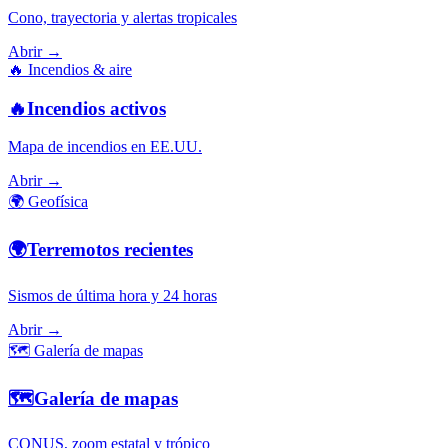
Cono, trayectoria y alertas tropicales
Abrir →
🔥
Incendios & aire
🔥
Incendios activos
Mapa de incendios en EE.UU.
Abrir →
🌍
Geofísica
🌍
Terremotos recientes
Sismos de última hora y 24 horas
Abrir →
🗺️
Galería de mapas
🗺️
Galería de mapas
CONUS, zoom estatal y trópico