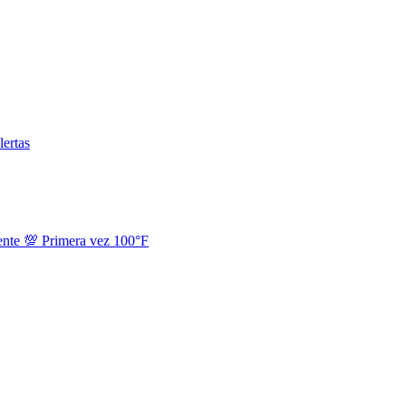
lertas
ente
💯
Primera vez 100°F