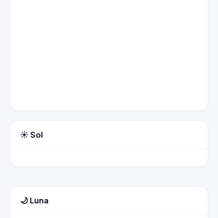
☀️ Sol
🌙 Luna