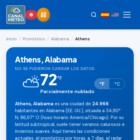
Inicio
/
Pronóstico
/
Alabama
/
Athens
Athens, Alabama
NO SE PUDIERON CARGAR LOS DATOS.
72
⛅
°
F
°F
°C
Parcialmente nublado
Athens, Alabama
es una ciudad de
24.966
habitantes en Alabama (EE. UU.), situada a 34,80°
N, 86,97° O (huso horario America/Chicago). Por su
latitud subtropical, suele tener veranos calurosos e
inviernos suaves. Aquí tienes las condiciones
actuales, el pronóstico por horas, a 7 días, el radar