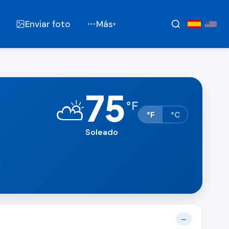
Enviar foto
Más
▾
75
⛅
°
F
°F
°C
Soleado
l
—