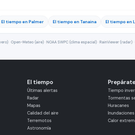
El tiempo en Palmer
El tiempo en Tanaina
El tiempo en 
ro) · Open-Meteo (aire) · NOAA SWPC (clima espacial) · RainViewer (radar) · 
El tiempo
Prepárat
Últimas alertas
Tiempo inver
Radar
Tormentas s
Mapas
Huracanes
Calidad del aire
Inundaciones
Terremotos
Calor extre
Astronomía