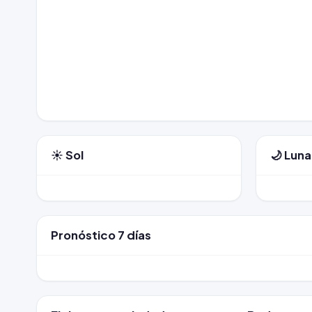
☀️ Sol
🌙 Luna
Pronóstico 7 días