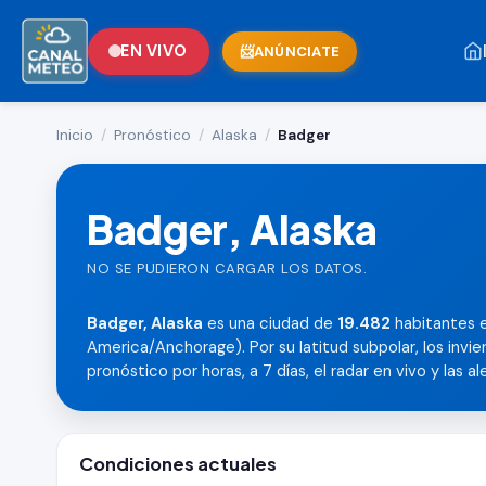
EN VIVO
ANÚNCIATE
Inicio
/
Pronóstico
/
Alaska
/
Badger
Badger, Alaska
NO SE PUDIERON CARGAR LOS DATOS.
Badger, Alaska
es una ciudad de
19.482
habitantes en
America/Anchorage). Por su latitud subpolar, los invier
pronóstico por horas, a 7 días, el radar en vivo y las a
Condiciones actuales