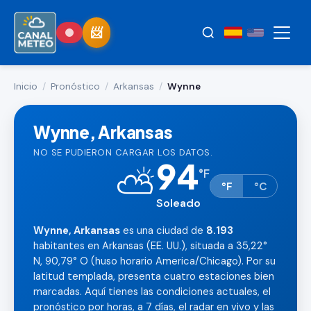
Inicio
/
Pronóstico
/
Arkansas
/
Wynne
Wynne, Arkansas
NO SE PUDIERON CARGAR LOS DATOS.
94
⛅
°
F
°F
°C
Soleado
Wynne, Arkansas
es una ciudad de
8.193
habitantes en Arkansas (EE. UU.), situada a 35,22°
N, 90,79° O (huso horario America/Chicago). Por su
latitud templada, presenta cuatro estaciones bien
marcadas. Aquí tienes las condiciones actuales, el
pronóstico por horas, a 7 días, el radar en vivo y las