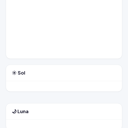
☀️ Sol
🌙 Luna