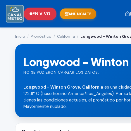
EN VIVO
ANÚNCIATE
Inicio
/
Pronóstico
/
California
/
Longwood - Winton Gro
Longwood - Winton G
NO SE PUDIERON CARGAR LOS DATOS.
Longwood - Winton Grove, California
es una ciuda
122,11° O (huso horario America/Los_Angeles). Por su
tienes las condiciones actuales, el pronóstico por horas
Mayormente nublado.