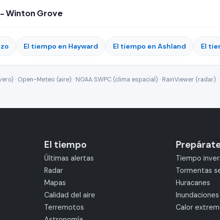
 - Winton Grove
nzo
El tiempo en Hayward
El tiempo en Ashland
El ti
ro) · Open-Meteo (aire) · NOAA SWPC (clima espacial) · RainViewer (radar) · 
El tiempo
Prepárat
Últimas alertas
Tiempo inver
Radar
Tormentas s
Mapas
Huracanes
Calidad del aire
Inundaciones
Terremotos
Calor extre
Astronomía