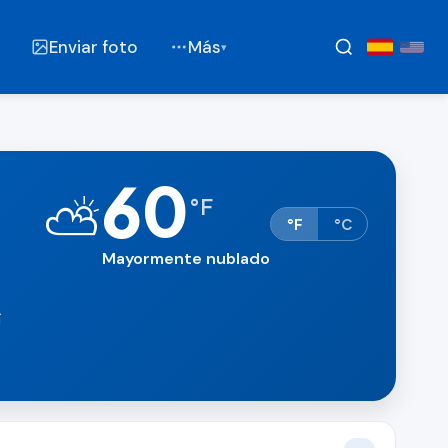
Enviar foto
Más
▾
60
⛅
°
F
°F
°C
Mayormente nublado
í