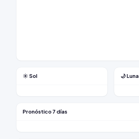
☀️ Sol
🌙 Luna
Pronóstico 7 días