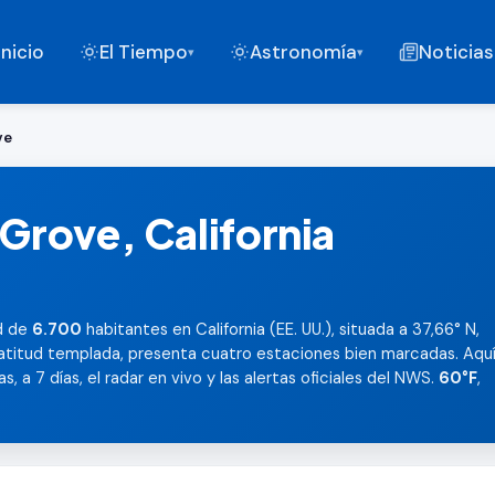
Inicio
El Tiempo
Astronomía
Noticias
▾
▾
ve
rove, California
d de
6.700
habitantes en California (EE. UU.), situada a 37,66° N,
 latitud templada, presenta cuatro estaciones bien marcadas. Aqu
, a 7 días, el radar en vivo y las alertas oficiales del NWS.
60°F
,