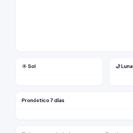
☀️ Sol
🌙 Luna
Pronóstico 7 días