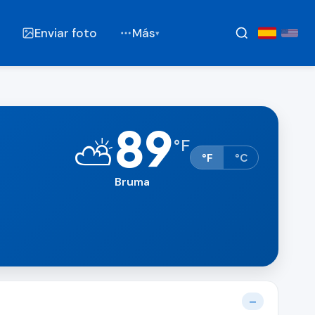
Enviar foto
Más
▾
89
⛅
°
F
°F
°C
Bruma
—