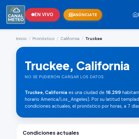
EN VIVO
ANÚNCIATE
Inicio
/
Pronóstico
/
California
/
Truckee
Truckee, California
NO SE PUDIERON CARGAR LOS DATOS.
Truckee, California
es una ciudad de
16.299
habitant
horario America/Los_Angeles). Por su latitud templad
condiciones actuales, el pronóstico por horas, a 7 días,
Condiciones actuales