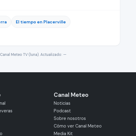
erra
El tiempo en Placerville
Canal Meteo TV (luna). Actualizado:
—
e
Canal Meteo
nal
Noticias
everas
Podcast
Sobre nosotros
Cómo ver Canal Meteo
mo
Media Kit