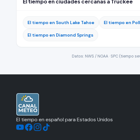
El tiempo en ciudades cercanas a Truckee
El tiempo en South Lake Tahoe
El tiempo en Pol
El tiempo en Diamond Springs
Datos: NWS / NOAA · SPC (tiempo seve
El tiempo en español para Estados Unidos