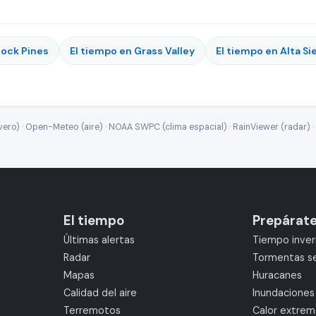
lock Pines
El tiempo en Grass Valley
El tiempo en Alta Si
ro) · Open-Meteo (aire) · NOAA SWPC (clima espacial) · RainViewer (radar) · 
El tiempo
Prepárat
Últimas alertas
Tiempo inver
Radar
Tormentas s
Mapas
Huracanes
Calidad del aire
Inundaciones
Terremotos
Calor extre