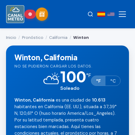
Inicio
/
Pronóstico
/
California
/
Winton
Winton, California
NO SE PUDIERON CARGAR LOS DATOS.
100
⛅
°
F
°F
°C
Soleado
Winton, California
es una ciudad de
10.613
habitantes en California (EE. UU.), situada a 37,39°
N, 120,61° O (huso horario America/Los_Angeles).
Por su latitud templada, presenta cuatro
estaciones bien marcadas. Aquí tienes las
condiciones actuales, el pronóstico por horas, a 7