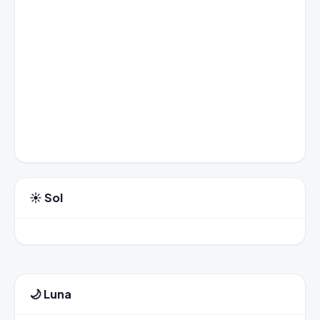
☀️ Sol
🌙 Luna