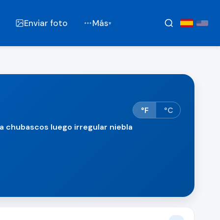
Enviar foto
Más
▾
°F
°C
ia chubascos luego irregular niebla