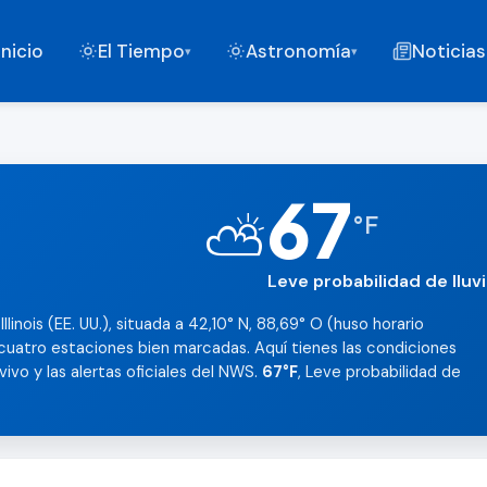
Inicio
El Tiempo
Astronomía
Noticias
▾
▾
67
⛅
°
F
Leve probabilidad de lluv
llinois (EE. UU.), situada a 42,10° N, 88,69° O (huso horario
cuatro estaciones bien marcadas. Aquí tienes las condiciones
 vivo y las alertas oficiales del NWS.
67°F
, Leve probabilidad de