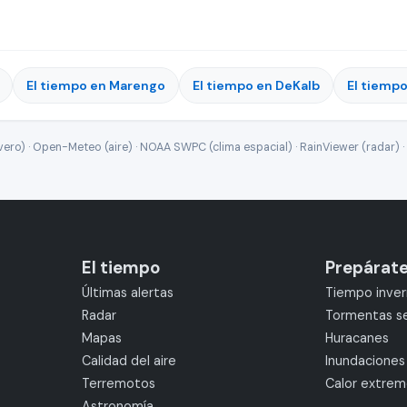
El tiempo en Marengo
El tiempo en DeKalb
El tiempo
ro) · Open-Meteo (aire) · NOAA SWPC (clima espacial) · RainViewer (radar) · 
El tiempo
Prepárat
Últimas alertas
Tiempo inver
Radar
Tormentas s
Mapas
Huracanes
Calidad del aire
Inundaciones
Terremotos
Calor extre
Astronomía