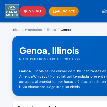
EN VIVO
ANÚNCIATE
Inicio
/
Pronóstico
/
Illinois
/
Genoa
Genoa, Illinois
NO SE PUDIERON CARGAR LOS DATOS.
Genoa, Illinois
es una ciudad de
5.196
habitantes en I
America/Chicago). Por su latitud templada, presenta 
actuales, el pronóstico por horas, a 7 días, el radar en
lluvia chubascos luego irregular niebla.