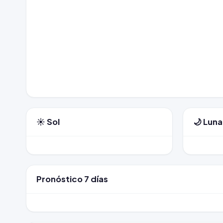
☀️ Sol
🌙 Luna
Pronóstico 7 días