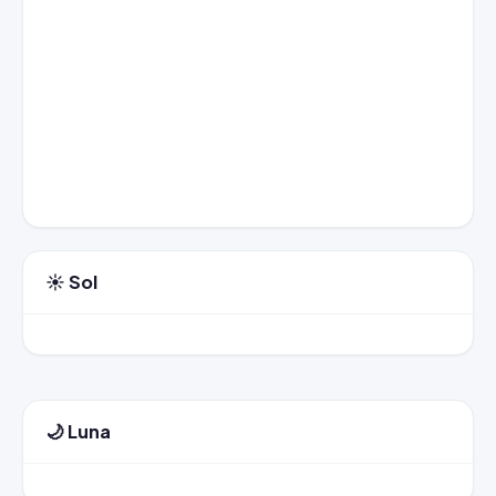
☀️ Sol
🌙 Luna