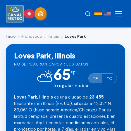
Inicio
/
Pronóstico
/
Illinois
/
Loves Park
Loves Park, Illinois
NO SE PUDIERON CARGAR LOS DATOS.
65
⛅
°
F
°F
°C
Irregular niebla
Loves Park, Illinois
es una ciudad de
23.455
habitantes en Illinois (EE. UU.), situada a 42,32° N,
89,06° O (huso horario America/Chicago). Por su
latitud templada, presenta cuatro estaciones bien
marcadas. Aquí tienes las condiciones actuales, el
pronóstico por horas, a 7 días, el radar en vivo y las