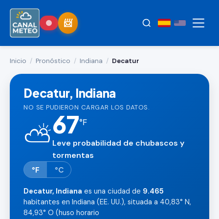
Inicio
/
Pronóstico
/
Indiana
/
Decatur
Decatur, Indiana
NO SE PUDIERON CARGAR LOS DATOS.
67
°
F
⛅
Leve probabilidad de chubascos y
tormentas
°F
°C
Decatur, Indiana
es una ciudad de
9.465
habitantes en Indiana (EE. UU.), situada a 40,83° N,
84,93° O (huso horario