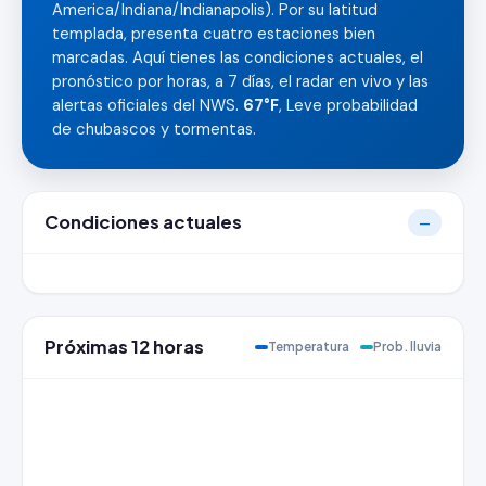
America/Indiana/Indianapolis). Por su latitud
templada, presenta cuatro estaciones bien
marcadas. Aquí tienes las condiciones actuales, el
pronóstico por horas, a 7 días, el radar en vivo y las
alertas oficiales del NWS.
67°F
, Leve probabilidad
de chubascos y tormentas.
Condiciones actuales
—
Próximas 12 horas
Temperatura
Prob. lluvia