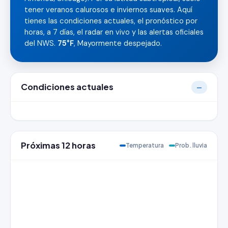
tener veranos calurosos e inviernos suaves. Aquí
tienes las condiciones actuales, el pronóstico por
horas, a 7 días, el radar en vivo y las alertas oficiales
del NWS.
75°F
, Mayormente despejado.
Condiciones actuales
—
Próximas 12 horas
Temperatura
Prob. lluvia