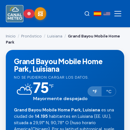
Inicio
/
Pronóstico
/
Luisiana
/
Grand Bayou Mobile Home
Park
Grand Bayou Mobile Home
Park, Luisiana
NO SE PUDIERON CARGAR LOS DATOS.
75
⛅
°
F
°F
°C
Mayormente despejado
Grand Bayou Mobile Home Park, Luisiana
es una
ciudad de
14.195
habitantes en Luisiana (EE. UU.),
situada a 29,91° N, 90,78° O (huso horario
America/Chicago). Por su latitud subtropical, suele