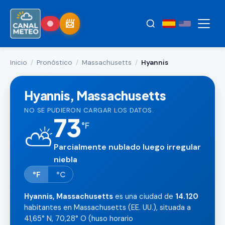
Inicio
/
Pronóstico
/
Massachusetts
/
Hyannis
Hyannis, Massachusetts
NO SE PUDIERON CARGAR LOS DATOS.
73
°
F
⛅
Parcialmente nublado luego irregular
niebla
°F
°C
Hyannis, Massachusetts
es una ciudad de
14.120
habitantes en Massachusetts (EE. UU.), situada a
41,65° N, 70,28° O (huso horario