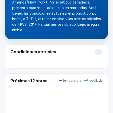
America/New_York). Por su latitud templada,
presenta cuatro estaciones bien marcadas. Aquí
tienes las condiciones actuales, el pronóstico por
horas, a 7 días, el radar en vivo y las alertas oficiales
del NWS.
73°F
, Parcialmente nublado luego irregular
niebla.
Condiciones actuales
—
Próximas 12 horas
Temperatura
Prob. lluvia