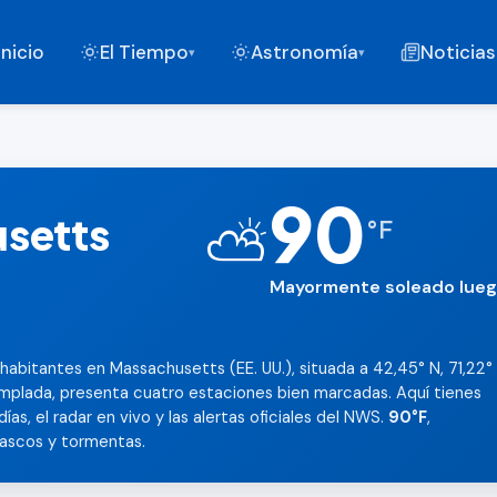
Inicio
El Tiempo
Astronomía
Noticias
▾
▾
90
usetts
⛅
°
F
Mayormente soleado lueg
habitantes en Massachusetts (EE. UU.), situada a 42,45° N, 71,22°
emplada, presenta cuatro estaciones bien marcadas. Aquí tienes
ías, el radar en vivo y las alertas oficiales del NWS.
90°F
,
ascos y tormentas.