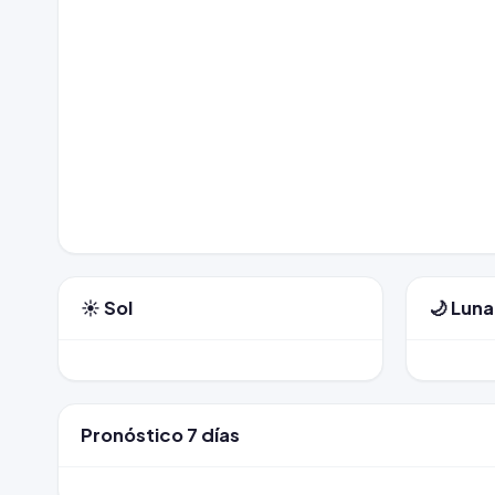
☀️ Sol
🌙 Luna
Pronóstico 7 días