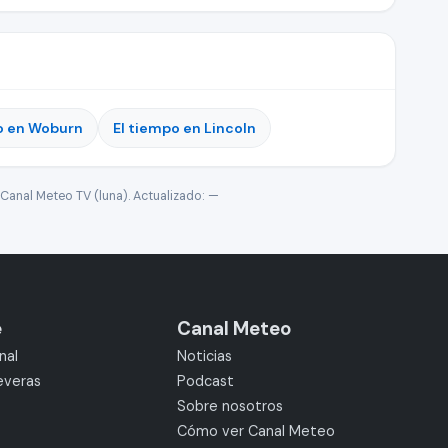
o en Woburn
El tiempo en Lincoln
Canal Meteo TV (luna). Actualizado:
—
e
Canal Meteo
nal
Noticias
everas
Podcast
Sobre nosotros
Cómo ver Canal Meteo