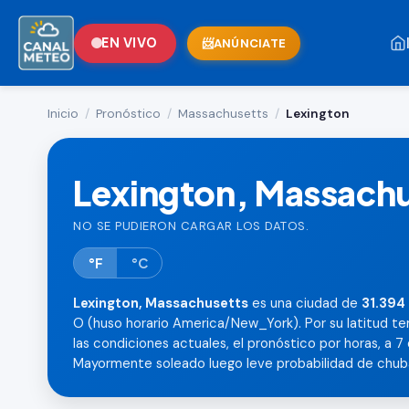
EN VIVO
ANÚNCIATE
Inicio
/
Pronóstico
/
Massachusetts
/
Lexington
Lexington, Massach
NO SE PUDIERON CARGAR LOS DATOS.
°F
°C
Lexington, Massachusetts
es una ciudad de
31.394
O (huso horario America/New_York). Por su latitud t
las condiciones actuales, el pronóstico por horas, a 7 d
Mayormente soleado luego leve probabilidad de chub