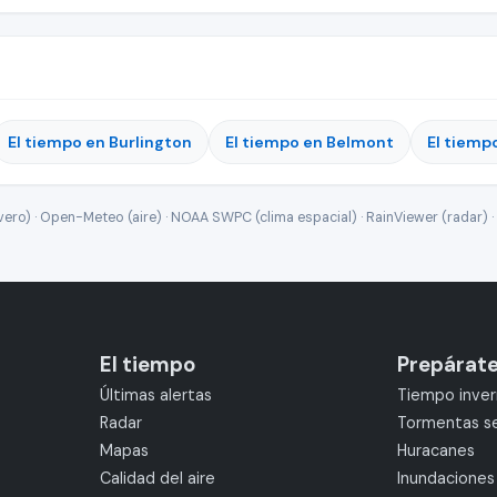
El tiempo en Burlington
El tiempo en Belmont
El tiemp
ro) · Open-Meteo (aire) · NOAA SWPC (clima espacial) · RainViewer (radar) · 
El tiempo
Prepárat
Últimas alertas
Tiempo inver
Radar
Tormentas s
Mapas
Huracanes
Calidad del aire
Inundaciones