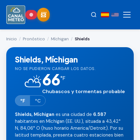
Inicio
/
Pronóstico
/
Míchigan
/
Shields
Shields, Míchigan
NO SE PUDIERON CARGAR LOS DATOS.
66
⛅
°
F
Chubascos y tormentas probable
°F
°C
Shields, Míchigan
es una ciudad de
6.587
habitantes en Míchigan (EE. UU.), situada a 43,42°
N, 84,06° O (huso horario America/Detroit). Por su
latitud templada, presenta cuatro estaciones bien