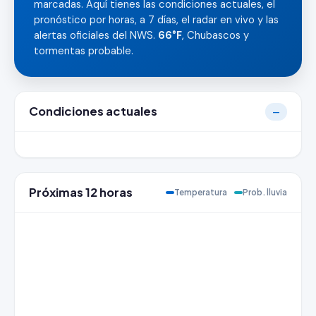
marcadas. Aquí tienes las condiciones actuales, el
pronóstico por horas, a 7 días, el radar en vivo y las
alertas oficiales del NWS.
66°F
, Chubascos y
tormentas probable.
Condiciones actuales
—
Próximas 12 horas
Temperatura
Prob. lluvia