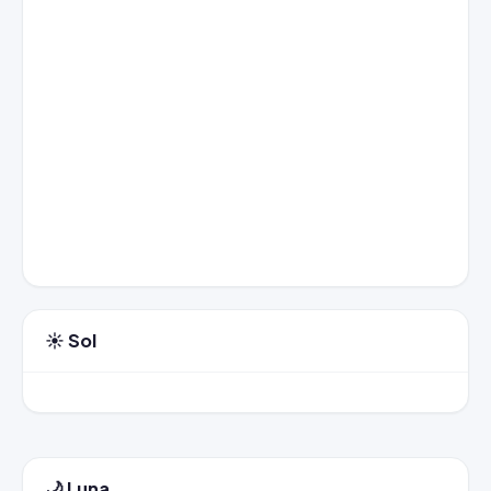
☀️ Sol
🌙 Luna