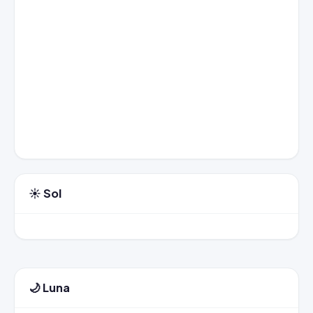
☀️ Sol
🌙 Luna