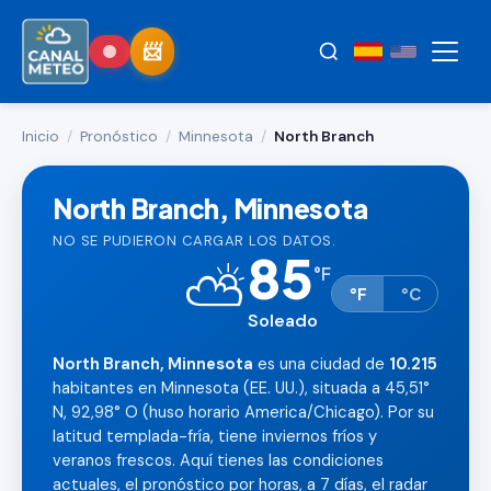
Inicio
/
Pronóstico
/
Minnesota
/
North Branch
North Branch, Minnesota
NO SE PUDIERON CARGAR LOS DATOS.
85
⛅
°
F
°F
°C
Soleado
North Branch, Minnesota
es una ciudad de
10.215
habitantes en Minnesota (EE. UU.), situada a 45,51°
N, 92,98° O (huso horario America/Chicago). Por su
latitud templada-fría, tiene inviernos fríos y
veranos frescos. Aquí tienes las condiciones
actuales, el pronóstico por horas, a 7 días, el radar