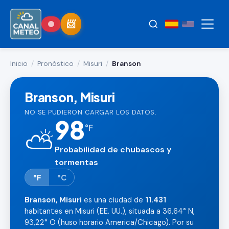
Inicio
/
Pronóstico
/
Misuri
/
Branson
Branson, Misuri
NO SE PUDIERON CARGAR LOS DATOS.
98
°
F
⛅
Probabilidad de chubascos y
tormentas
°F
°C
Branson, Misuri
es una ciudad de
11.431
habitantes en Misuri (EE. UU.), situada a 36,64° N,
93,22° O (huso horario America/Chicago). Por su