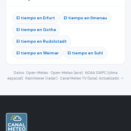
El tiempo en Erfurt
El tiempo en Ilmenau
El tiempo en Gotha
El tiempo en Rudolstadt
El tiempo en Weimar
El tiempo en Suhl
Datos: Open-Meteo · Open-Meteo (aire) · NOAA SWPC (clima
espacial) · RainViewer (radar) · Canal Meteo TV (luna). Actualizado:
—