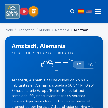
Inicio
/
Pronóstico
/
Mundo
/
Alemania
/
Arnstadt
Arnstadt, Alemania
NO SE PUDIERON CARGAR LOS DATOS.
--
⛅
°
F
°F
°C
—
Arnstadt, Alemania
es una ciudad de
25.678
habitantes en Alemania, situada a 50,84° N, 10,95°
E (huso horario Europe/Berlin). Por su latitud
templada-fría, tiene inviernos fríos y veranos
frescos. Aquí tienes las condiciones actuales, el
pronóstico por horas, a 7 días, el radar en vivo y la