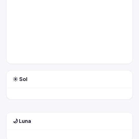
☀️ Sol
🌙 Luna