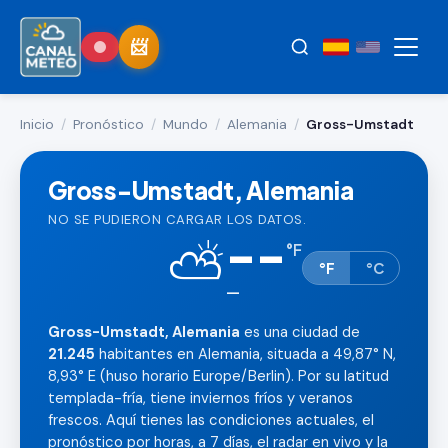
Inicio
/
Pronóstico
/
Mundo
/
Alemania
/
Gross-Umstadt
Gross-Umstadt, Alemania
NO SE PUDIERON CARGAR LOS DATOS.
--
⛅
°
F
°F
°C
—
Gross-Umstadt, Alemania
es una ciudad de
21.245
habitantes en Alemania, situada a 49,87° N,
8,93° E (huso horario Europe/Berlin). Por su latitud
templada-fría, tiene inviernos fríos y veranos
frescos. Aquí tienes las condiciones actuales, el
pronóstico por horas, a 7 días, el radar en vivo y la