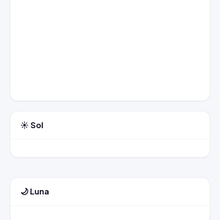
☀️ Sol
🌙 Luna