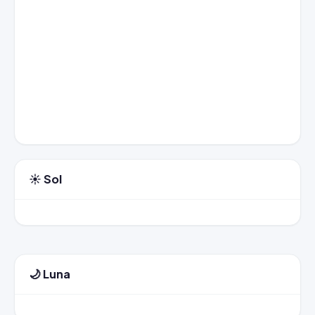
☀️ Sol
🌙 Luna