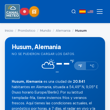
Inicio
/
Pronóstico
/
Mundo
/
Alemania
/
Husum
Husum, Alemania
NO SE PUDIERON CARGAR LOS DATOS.
--
⛅
°
F
°F
°C
—
Husum, Alemania
es una ciudad de
20.841
habitantes en Alemania, situada a 54,49° N, 9,05° E
(huso horario Europe/Berlin). Por su latitud
templada-fría, tiene inviernos fríos y veranos
frescos. Aquí tienes las condiciones actuales, el
pronóstico por horas, a 7 días, el radar en vivo y la