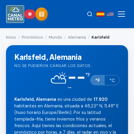
Inicio
/
Pronóstico
/
Mundo
/
Alemania
/
Karlsfeld
Karlsfeld, Alemania
NO SE PUDIERON CARGAR LOS DATOS.
--
⛅
°
F
°F
°C
—
Karlsfeld, Alemania
es una ciudad de
17.920
habitantes en Alemania, situada a 48,23° N, 11,48° E
(huso horario Europe/Berlin). Por su latitud
templada-fría, tiene inviernos fríos y veranos
frescos. Aquí tienes las condiciones actuales, el
pronóstico por horas, a 7 días, el radar en vivo y la