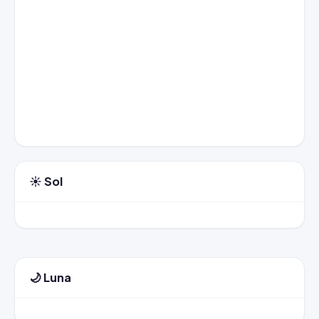
☀️ Sol
🌙 Luna