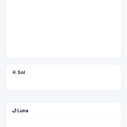
☀️ Sol
🌙 Luna