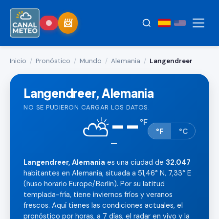
Inicio
/
Pronóstico
/
Mundo
/
Alemania
/
Langendreer
Langendreer, Alemania
NO SE PUDIERON CARGAR LOS DATOS.
--
⛅
°
F
°F
°C
—
Langendreer, Alemania
es una ciudad de
32.047
habitantes en Alemania, situada a 51,46° N, 7,33° E
(huso horario Europe/Berlin). Por su latitud
templada-fría, tiene inviernos fríos y veranos
frescos. Aquí tienes las condiciones actuales, el
pronóstico por horas, a 7 días, el radar en vivo y la