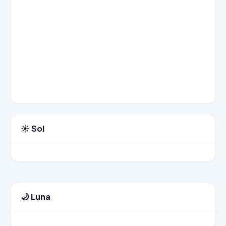
☀️ Sol
🌙 Luna