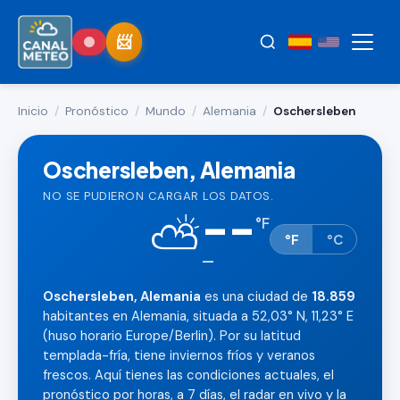
Inicio
/
Pronóstico
/
Mundo
/
Alemania
/
Oschersleben
Oschersleben, Alemania
NO SE PUDIERON CARGAR LOS DATOS.
--
⛅
°
F
°F
°C
—
Oschersleben, Alemania
es una ciudad de
18.859
habitantes en Alemania, situada a 52,03° N, 11,23° E
(huso horario Europe/Berlin). Por su latitud
templada-fría, tiene inviernos fríos y veranos
frescos. Aquí tienes las condiciones actuales, el
pronóstico por horas, a 7 días, el radar en vivo y la