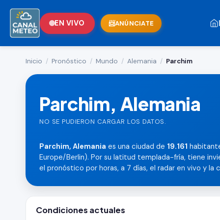
EN VIVO
ANÚNCIATE
Inicio
/
Pronóstico
/
Mundo
/
Alemania
/
Parchim
Parchim, Alemania
NO SE PUDIERON CARGAR LOS DATOS.
Parchim, Alemania
es una ciudad de
19.161
habitante
Europe/Berlin). Por su latitud templada-fría, tiene inv
el pronóstico por horas, a 7 días, el radar en vivo y la c
Condiciones actuales