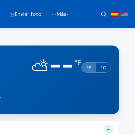
Enviar foto
Más
▾
--
⛅
°
F
°F
°C
—
,
—