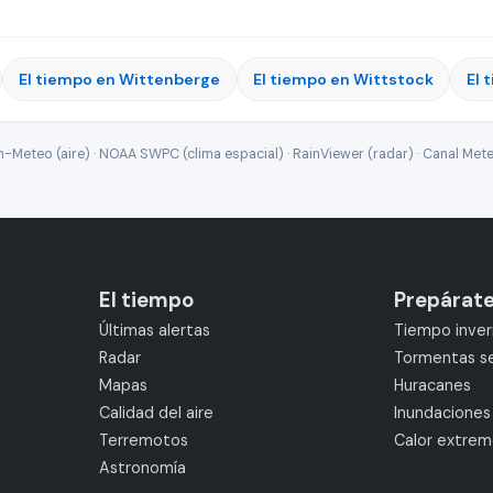
El tiempo en Wittenberge
El tiempo en Wittstock
El 
Meteo (aire) · NOAA SWPC (clima espacial) · RainViewer (radar) · Canal Mete
El tiempo
Prepárat
Últimas alertas
Tiempo inver
Radar
Tormentas s
Mapas
Huracanes
Calidad del aire
Inundaciones
Terremotos
Calor extre
Astronomía