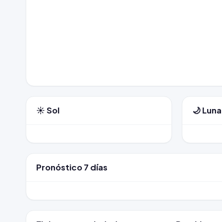
☀️ Sol
🌙 Luna
Pronóstico 7 días