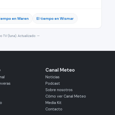
tiempo en Waren
El tiempo en Wismar
o TV (luna). Actualizado:
—
e
Canal Meteo
nal
Noticias
everas
Podcast
Sobre nosotros
Cómo ver Canal Meteo
mo
Media Kit
Contacto