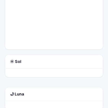
☀️ Sol
🌙 Luna