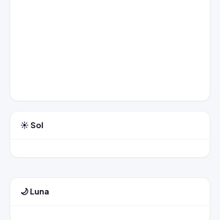
☀️ Sol
🌙 Luna