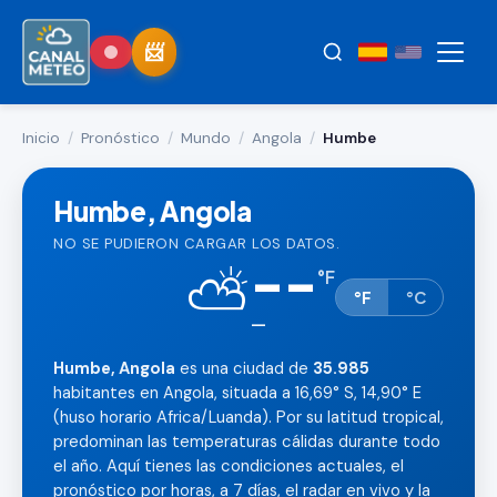
Inicio
/
Pronóstico
/
Mundo
/
Angola
/
Humbe
Humbe, Angola
NO SE PUDIERON CARGAR LOS DATOS.
--
⛅
°
F
°F
°C
—
Humbe, Angola
es una ciudad de
35.985
habitantes en Angola, situada a 16,69° S, 14,90° E
(huso horario Africa/Luanda). Por su latitud tropical,
predominan las temperaturas cálidas durante todo
el año. Aquí tienes las condiciones actuales, el
pronóstico por horas, a 7 días, el radar en vivo y la