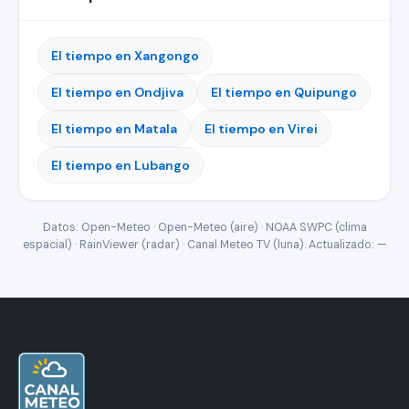
El tiempo en Xangongo
El tiempo en Ondjiva
El tiempo en Quipungo
El tiempo en Matala
El tiempo en Virei
El tiempo en Lubango
Datos: Open-Meteo · Open-Meteo (aire) · NOAA SWPC (clima
espacial) · RainViewer (radar) · Canal Meteo TV (luna). Actualizado:
—