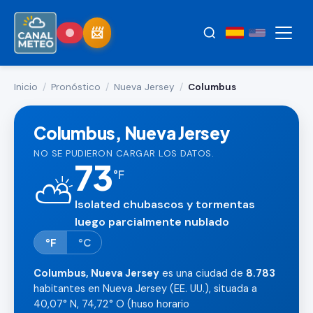
Inicio
/
Pronóstico
/
Nueva Jersey
/
Columbus
Columbus, Nueva Jersey
NO SE PUDIERON CARGAR LOS DATOS.
73
°
F
⛅
Isolated chubascos y tormentas
luego parcialmente nublado
°F
°C
Columbus, Nueva Jersey
es una ciudad de
8.783
habitantes en Nueva Jersey (EE. UU.), situada a
40,07° N, 74,72° O (huso horario