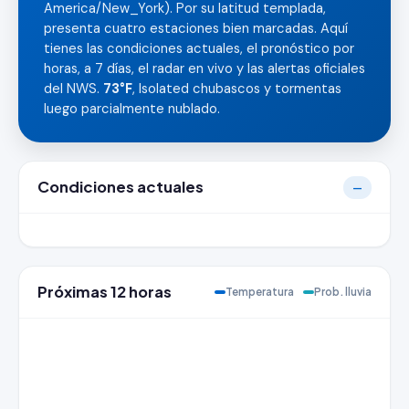
America/New_York). Por su latitud templada,
presenta cuatro estaciones bien marcadas. Aquí
tienes las condiciones actuales, el pronóstico por
horas, a 7 días, el radar en vivo y las alertas oficiales
del NWS.
73°F
, Isolated chubascos y tormentas
luego parcialmente nublado.
Condiciones actuales
—
Próximas 12 horas
Temperatura
Prob. lluvia