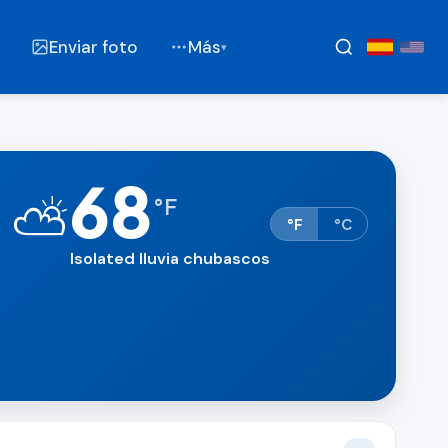
Enviar foto
Más
▾
68
⛅
°
F
°F
°C
Isolated lluvia chubascos