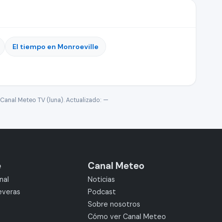
El tiempo en Monroeville
Canal Meteo TV (luna). Actualizado:
—
e
Canal Meteo
nal
Noticias
everas
Podcast
Sobre nosotros
Cómo ver Canal Meteo