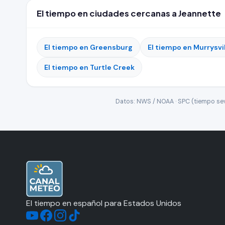
El tiempo en ciudades cercanas a Jeannette
El tiempo en Greensburg
El tiempo en Murrysvi
El tiempo en Turtle Creek
Datos: NWS / NOAA · SPC (tiempo seve
El tiempo en español para Estados Unidos