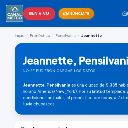
EN VIVO
ANÚNCIATE
Inicio
/
Pronóstico
/
Pensilvania
/
Jeannette
Jeannette, Pensilvan
NO SE PUDIERON CARGAR LOS DATOS.
Jeannette, Pensilvania
es una ciudad de
9.335
habit
horario America/New_York). Por su latitud templada, 
condiciones actuales, el pronóstico por horas, a 7 días,
lluvia chubascos.