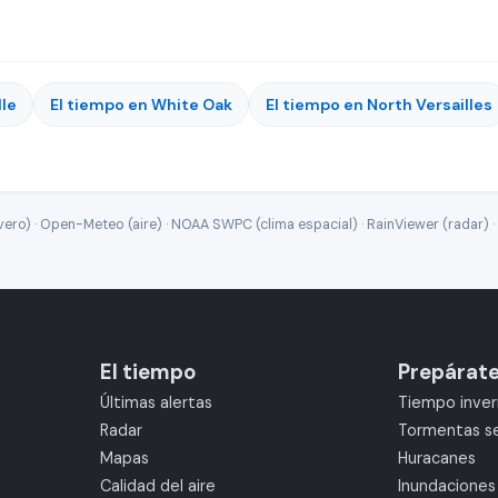
lle
El tiempo en White Oak
El tiempo en North Versailles
ro) · Open-Meteo (aire) · NOAA SWPC (clima espacial) · RainViewer (radar) · 
El tiempo
Prepárat
Últimas alertas
Tiempo inver
Radar
Tormentas s
Mapas
Huracanes
Calidad del aire
Inundaciones