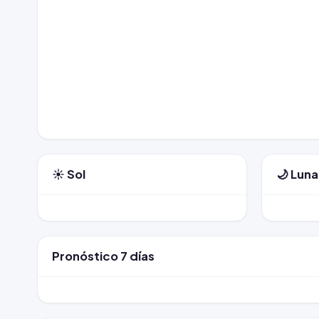
☀️ Sol
🌙 Luna
Pronóstico 7 días