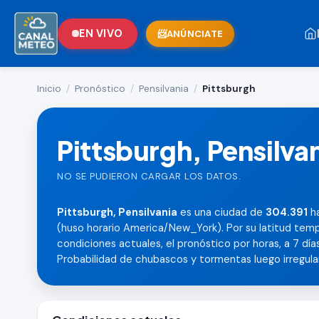
EN VIVO
ANÚNCIATE
Inicio
/
Pronóstico
/
Pensilvania
/
Pittsburgh
Pittsburgh, Pensilva
NO SE PUDIERON CARGAR LOS DATOS.
Pittsburgh, Pensilvania
es una ciudad de
304.391
ha
(huso horario America/New_York). Por su latitud temp
condiciones actuales, el pronóstico por horas, a 7 días,
Probabilidad de chubascos y tormentas luego irregular