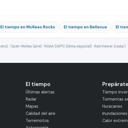
El tiempo en McKees Rocks
El tiempo en Bellevue
El ti
ro) · Open-Meteo (aire) · NOAA SWPC (clima espacial) · RainViewer (radar) · 
El tiempo
Prepárat
Últimas alertas
Tiempo inver
Radar
Tormentas s
Mapas
Huracanes
Calidad del aire
Inundaciones
Terremotos
Calor extre
Astronomía