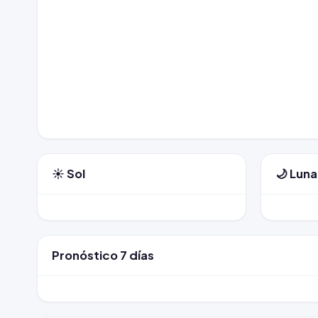
☀️ Sol
🌙 Luna
Pronóstico 7 días