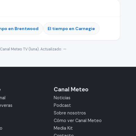
empo en Brentwood
El tiempo en Carnegie
Canal Meteo TV (luna). Actualizado:
—
e
Canal Meteo
nal
Noticias
everas
Podcast
Sobre nosotros
Cómo ver Canal Meteo
mo
Media Kit
Contacto