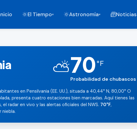
Inicio
El Tiempo
Astronomía
Noticias
▾
▾
70
nia
⛅
°
F
Probabilidad de chubascos 
bitantes en Pensilvania (EE. UU.), situada a 40,44° N, 80,00° O
lada, presenta cuatro estaciones bien marcadas. Aquí tienes las
 el radar en vivo y las alertas oficiales del NWS.
70°F
,
 niebla.