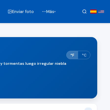
Enviar foto
Más
▾
°F
°C
y tormentas luego irregular niebla