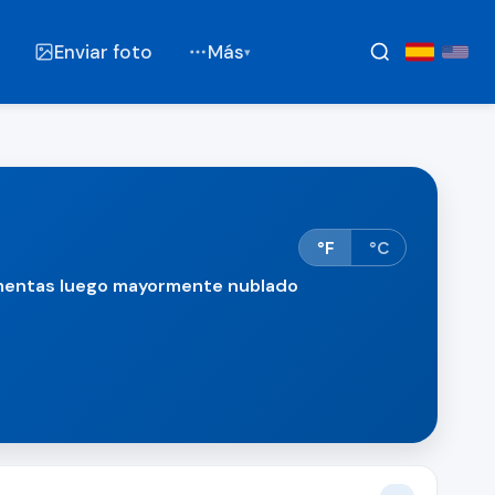
Enviar foto
Más
▾
°F
°C
rmentas luego mayormente nublado