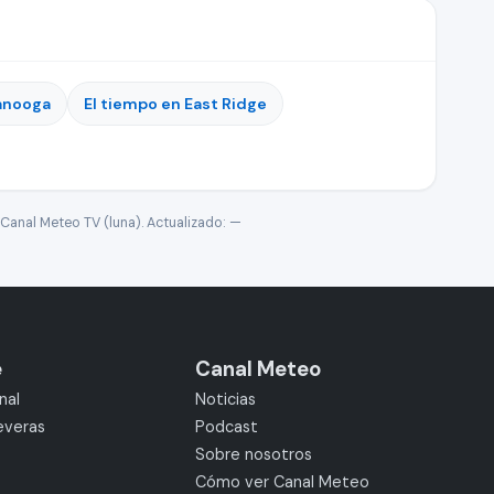
tanooga
El tiempo en East Ridge
Canal Meteo TV (luna). Actualizado:
—
e
Canal Meteo
nal
Noticias
everas
Podcast
Sobre nosotros
Cómo ver Canal Meteo