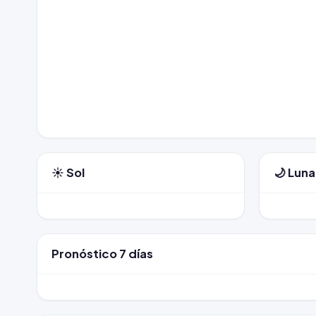
☀️ Sol
🌙 Luna
Pronóstico 7 días