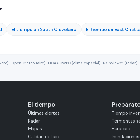
le
d
El tiempo en South Cleveland
El tiempo en East Chat
ro) · Open-Meteo (aire) · NOAA SWPC (clima espacial) · RainViewer (radar) · 
El tiempo
Prepárat
Últimas alertas
Tiempo inver
Radar
Tormentas s
Mapas
Huracanes
Calidad del aire
Inundaciones