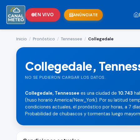
EN VIVO
ANÚNCIATE
Inicio
/
Pronóstico
/
Tennessee
/
Collegedale
Collegedale, Tennes
NO SE PUDIERON CARGAR LOS DATOS.
Collegedale, Tennessee
es una ciudad de
10.743
hab
(huso horario America/New_York). Por su latitud temp
condiciones actuales, el pronóstico por horas, a 7 días,
Probabilidad de chubascos y tormentas luego mayor