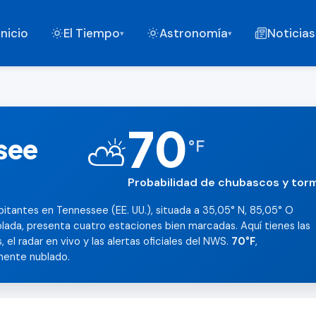
Inicio
El Tiempo
Astronomía
Noticias
▾
▾
70
see
⛅
°
F
Probabilidad de chubascos y to
itantes en Tennessee (EE. UU.), situada a 35,05° N, 85,05° O
lada, presenta cuatro estaciones bien marcadas. Aquí tienes las
 el radar en vivo y las alertas oficiales del NWS.
70°F
,
mente nublado.