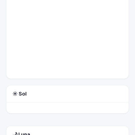
☀️ Sol
🌙 Luna