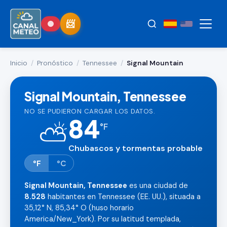
Inicio
/
Pronóstico
/
Tennessee
/
Signal Mountain
Signal Mountain, Tennessee
NO SE PUDIERON CARGAR LOS DATOS.
84
⛅
°
F
Chubascos y tormentas probable
°F
°C
Signal Mountain, Tennessee
es una ciudad de
8.528
habitantes en Tennessee (EE. UU.), situada a
35,12° N, 85,34° O (huso horario
America/New_York). Por su latitud templada,