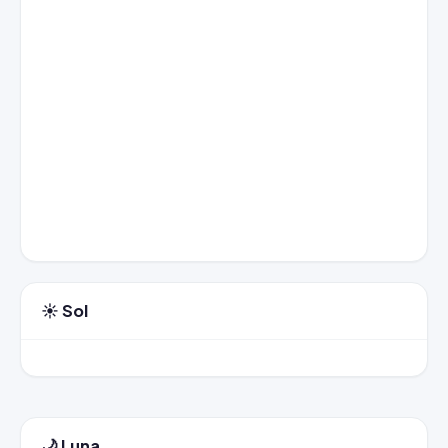
☀️ Sol
🌙 Luna