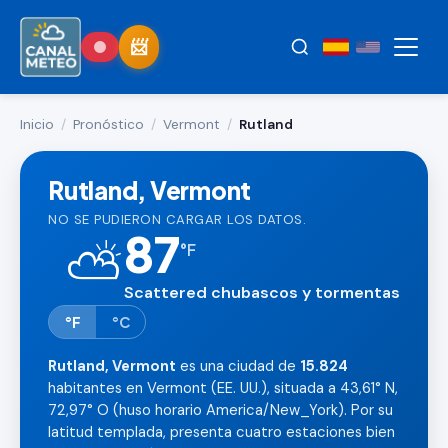
Inicio
/
Pronóstico
/
Vermont
/
Rutland
Rutland, Vermont
NO SE PUDIERON CARGAR LOS DATOS.
87
⛅
°
F
Scattered chubascos y tormentas
°F
°C
Rutland, Vermont
es una ciudad de
15.824
habitantes en Vermont (EE. UU.), situada a 43,61° N,
72,97° O (huso horario America/New_York). Por su
latitud templada, presenta cuatro estaciones bien