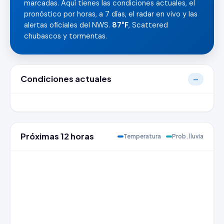
marcadas. Aquí tienes las condiciones actuales, el
pronóstico por horas, a 7 días, el radar en vivo y las
alertas oficiales del NWS.
87°F
, Scattered
chubascos y tormentas.
Condiciones actuales
—
Próximas 12 horas
Temperatura
Prob. lluvia