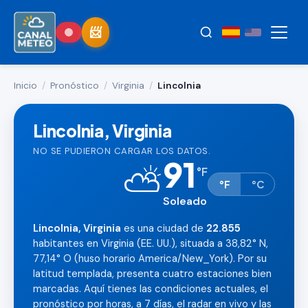
Inicio
/
Pronóstico
/
Virginia
/
Lincolnia
Lincolnia, Virginia
NO SE PUDIERON CARGAR LOS DATOS.
91
⛅
°
F
°F
°C
Soleado
Lincolnia, Virginia
es una ciudad de
22.855
habitantes en Virginia (EE. UU.), situada a 38,82° N,
77,14° O (huso horario America/New_York). Por su
latitud templada, presenta cuatro estaciones bien
marcadas. Aquí tienes las condiciones actuales, el
pronóstico por horas, a 7 días, el radar en vivo y las