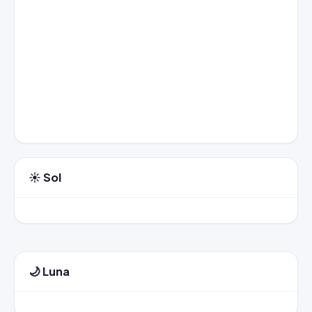
☀️ Sol
🌙 Luna