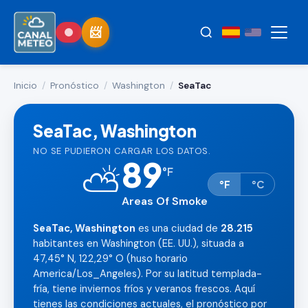
Inicio
/
Pronóstico
/
Washington
/
SeaTac
SeaTac, Washington
NO SE PUDIERON CARGAR LOS DATOS.
89
⛅
°
F
°F
°C
Areas Of Smoke
SeaTac, Washington
es una ciudad de
28.215
habitantes en Washington (EE. UU.), situada a
47,45° N, 122,29° O (huso horario
America/Los_Angeles). Por su latitud templada-
fría, tiene inviernos fríos y veranos frescos. Aquí
tienes las condiciones actuales, el pronóstico por