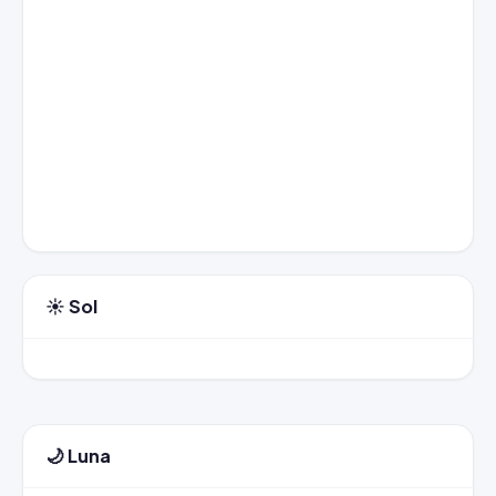
☀️ Sol
🌙 Luna