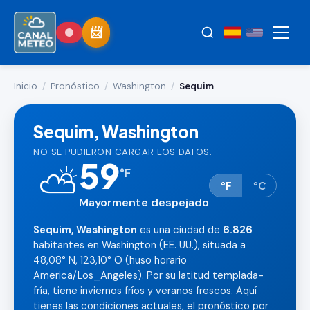
Inicio
/
Pronóstico
/
Washington
/
Sequim
Sequim, Washington
NO SE PUDIERON CARGAR LOS DATOS.
59
⛅
°
F
°F
°C
Mayormente despejado
Sequim, Washington
es una ciudad de
6.826
habitantes en Washington (EE. UU.), situada a
48,08° N, 123,10° O (huso horario
America/Los_Angeles). Por su latitud templada-
fría, tiene inviernos fríos y veranos frescos. Aquí
tienes las condiciones actuales, el pronóstico por