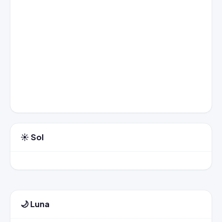
☀️ Sol
🌙 Luna