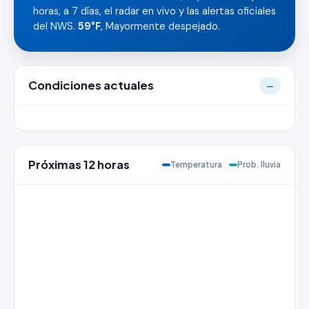
horas, a 7 días, el radar en vivo y las alertas oficiales
del NWS.
59°F
, Mayormente despejado.
Condiciones actuales
—
Próximas 12 horas
Temperatura
Prob. lluvia