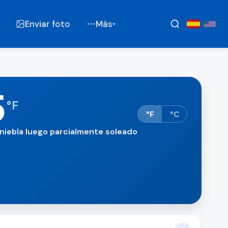
Enviar foto
Más
▾
5
°
F
°F
°C
 niebla luego parcialmente soleado