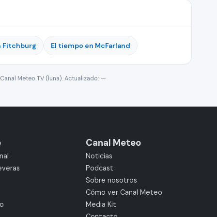
n Fitchburg
El tiempo en McFarland
Canal Meteo TV (luna). Actualizado:
—
e
Canal Meteo
nal
Noticias
everas
Podcast
Sobre nosotros
Cómo ver Canal Meteo
mo
Media Kit
Contacto