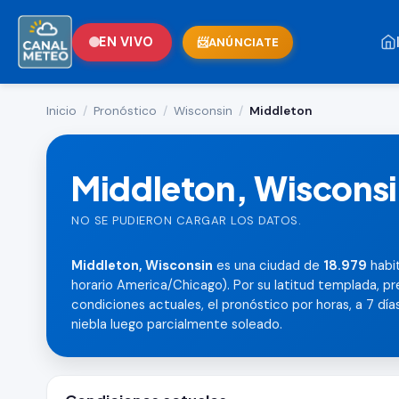
EN VIVO
ANÚNCIATE
Inicio
/
Pronóstico
/
Wisconsin
/
Middleton
Middleton, Wiscons
NO SE PUDIERON CARGAR LOS DATOS.
Middleton, Wisconsin
es una ciudad de
18.979
habit
horario America/Chicago). Por su latitud templada, p
condiciones actuales, el pronóstico por horas, a 7 días,
niebla luego parcialmente soleado.