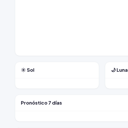
☀️ Sol
🌙 Luna
Pronóstico 7 días