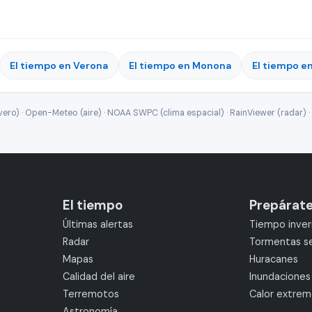
El tiempo en Verona
El tiempo en Monona
El tiempo e
ro) · Open-Meteo (aire) · NOAA SWPC (clima espacial) · RainViewer (radar) · 
El tiempo
Prepárat
Últimas alertas
Tiempo inver
Radar
Tormentas s
Mapas
Huracanes
Calidad del aire
Inundaciones
Terremotos
Calor extre
Astronomía