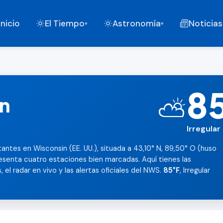
Inicio
El Tiempo
Astronomía
Noticias
▾
▾
8
in
⛅
Irregular
antes en Wisconsin (EE. UU.), situada a 43,10° N, 89,50° O (huso
resenta cuatro estaciones bien marcadas. Aquí tienes las
 el radar en vivo y las alertas oficiales del NWS.
85°F
, Irregular