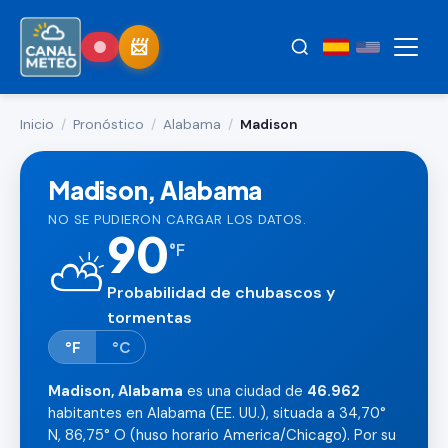
Inicio
/
Pronóstico
/
Alabama
/
Madison
Madison, Alabama
NO SE PUDIERON CARGAR LOS DATOS.
90
°
F
⛅
Probabilidad de chubascos y
tormentas
°F
°C
Madison, Alabama
es una ciudad de
46.962
habitantes en Alabama (EE. UU.), situada a 34,70°
N, 86,75° O (huso horario America/Chicago). Por su