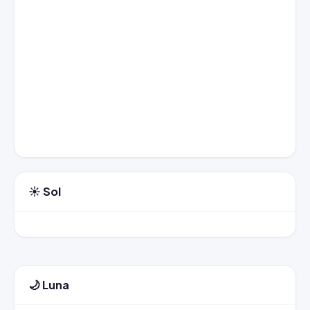
☀️ Sol
🌙 Luna