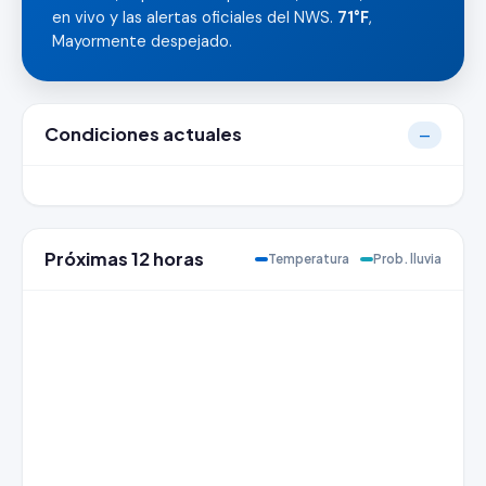
en vivo y las alertas oficiales del NWS.
71°F
,
Mayormente despejado.
Condiciones actuales
—
Próximas 12 horas
Temperatura
Prob. lluvia