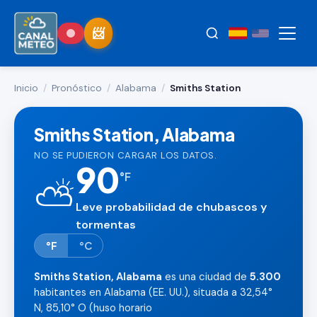
Inicio
/
Pronóstico
/
Alabama
/
Smiths Station
Smiths Station, Alabama
NO SE PUDIERON CARGAR LOS DATOS.
90
°
F
⛅
Leve probabilidad de chubascos y
tormentas
°F
°C
Smiths Station, Alabama
es una ciudad de
5.300
habitantes en Alabama (EE. UU.), situada a 32,54°
N, 85,10° O (huso horario