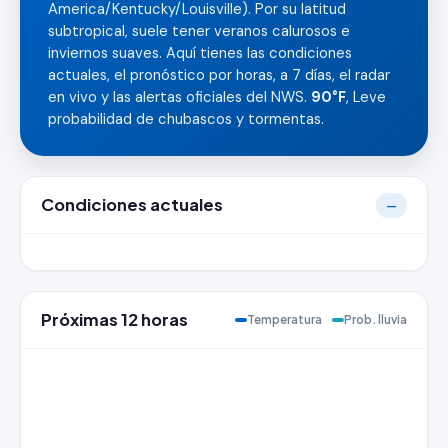
America/Kentucky/Louisville). Por su latitud
subtropical, suele tener veranos calurosos e
inviernos suaves. Aquí tienes las condiciones
actuales, el pronóstico por horas, a 7 días, el radar
en vivo y las alertas oficiales del NWS.
90°F
, Leve
probabilidad de chubascos y tormentas.
Condiciones actuales
—
Próximas 12 horas
Temperatura
Prob. lluvia