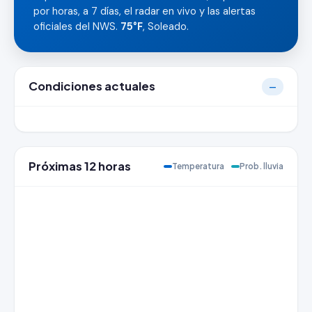
por horas, a 7 días, el radar en vivo y las alertas
oficiales del NWS.
75°F
, Soleado.
Condiciones actuales
—
Próximas 12 horas
Temperatura
Prob. lluvia