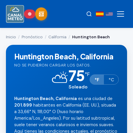
Inicio
/
Pronóstico
/
California
/
Huntington Beach
Huntington Beach, California
NO SE PUDIERON CARGAR LOS DATOS.
75
⛅
°
F
°F
°C
Soleado
Huntington Beach, California
es una ciudad de
201.899
habitantes en California (EE. UU.), situada
a 33,66° N, 118,00° O (huso horario
America/Los_Angeles). Por su latitud subtropical,
suele tener veranos calurosos e inviernos suaves.
Aquí tienes las condiciones actuales, el pronóstico