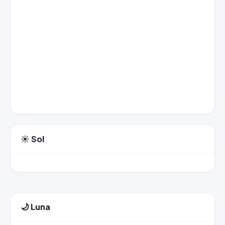
☀️ Sol
🌙 Luna