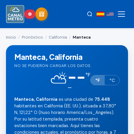
Inicio
/
Pronóstico
/
California
/
Manteca
Manteca, California
NO SE PUDIERON CARGAR LOS DATOS.
--
⛅
°
F
°F
°C
—
Manteca, California
es una ciudad de
75.448
habitantes en California (EE. UU.), situada a 37,80°
N, 121,22° O (huso horario America/Los_Angeles).
Por su latitud templada, presenta cuatro
estaciones bien marcadas. Aquí tienes las
condiciones actuales, el pronóstico por horas, a 7