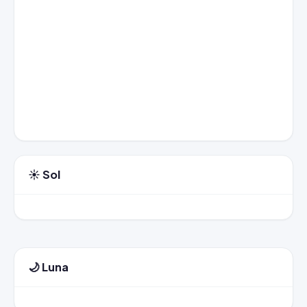
☀️ Sol
🌙 Luna