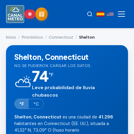
Inicio
/
Pronóstico
/
Connecticut
/
Shelton
Shelton, Connecticut
NO SE PUDIERON CARGAR LOS DATOS.
74
°
F
⛅
Leve probabilidad de lluvia
chubascos
°F
°C
Shelton, Connecticut
es una ciudad de
41.296
habitantes en Connecticut (EE. UU.), situada a
41,32° N, 73,09° O (huso horario