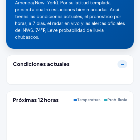
America/New_York). Por su latitud templada,
presenta cuatro estaciones bien marcadas. Aquí
tienes las condiciones actuales, el pronóstico por
horas, a 7 días, el radar en vivo y las alertas oficiales
del NWS.
74°F
, Leve probabilidad de lluvia
chubascos.
Condiciones actuales
—
Próximas 12 horas
Temperatura
Prob. lluvia