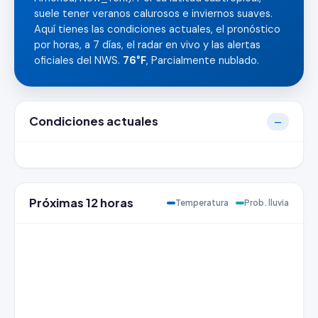
suele tener veranos calurosos e inviernos suaves.
Aquí tienes las condiciones actuales, el pronóstico
por horas, a 7 días, el radar en vivo y las alertas
oficiales del NWS.
76°F
, Parcialmente nublado.
Condiciones actuales
—
Próximas 12 horas
Temperatura
Prob. lluvia