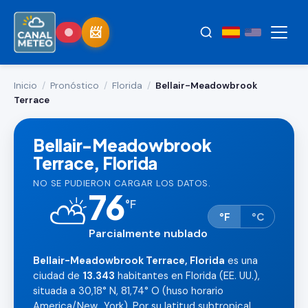
Inicio
/
Pronóstico
/
Florida
/
Bellair-Meadowbrook
Terrace
Bellair-Meadowbrook
Terrace, Florida
NO SE PUDIERON CARGAR LOS DATOS.
76
⛅
°
F
°F
°C
Parcialmente nublado
Bellair-Meadowbrook Terrace, Florida
es una
ciudad de
13.343
habitantes en Florida (EE. UU.),
situada a 30,18° N, 81,74° O (huso horario
America/New_York). Por su latitud subtropical,