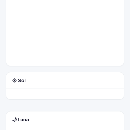
☀️ Sol
🌙 Luna