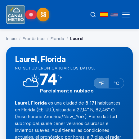
Inicio
/
Pronóstico
/
Florida
/
Laurel
Laurel, Florida
NO SE PUDIERON CARGAR LOS DATOS.
74
⛅
°
F
°F
°C
Parcialmente nublado
Laurel, Florida
es una ciudad de
8.171
habitantes
en Florida (EE. UU.), situada a 27,14° N, 82,46° O
(huso horario America/New_York). Por su latitud
subtropical, suele tener veranos calurosos e
inviernos suaves. Aquí tienes las condiciones
actuales, el pronóstico por horas, a 7 días, el radar