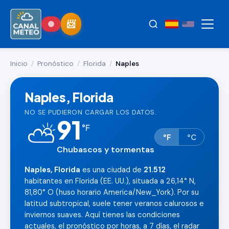
Inicio
/
Pronóstico
/
Florida
/
Naples
Naples, Florida
NO SE PUDIERON CARGAR LOS DATOS.
91
⛅
°
F
°F
°C
Chubascos y tormentas
Naples, Florida
es una ciudad de
21.512
habitantes en Florida (EE. UU.), situada a 26,14° N,
81,80° O (huso horario America/New_York). Por su
latitud subtropical, suele tener veranos calurosos e
inviernos suaves. Aquí tienes las condiciones
actuales, el pronóstico por horas, a 7 días, el radar