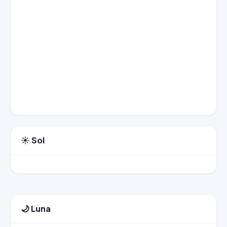
☀️ Sol
🌙 Luna