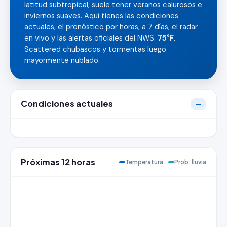
latitud subtropical, suele tener veranos calurosos e
inviernos suaves. Aquí tienes las condiciones
actuales, el pronóstico por horas, a 7 días, el radar
en vivo y las alertas oficiales del NWS.
75°F
,
Scattered chubascos y tormentas luego
mayormente nublado.
Condiciones actuales
—
Próximas 12 horas
Temperatura
Prob. lluvia