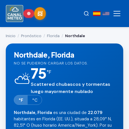
Inicio
/
Pronóstico
/
Florida
/
Northdale
Northdale, Florida
NO SE PUDIERON CARGAR LOS DATOS.
75
°
F
⛅
Scattered chubascos y tormentas
luego mayormente nublado
°F
°C
Northdale, Florida
es una ciudad de
22.079
habitantes en Florida (EE. UU.), situada a 28,09° N,
82,51° O (huso horario America/New_York). Por su