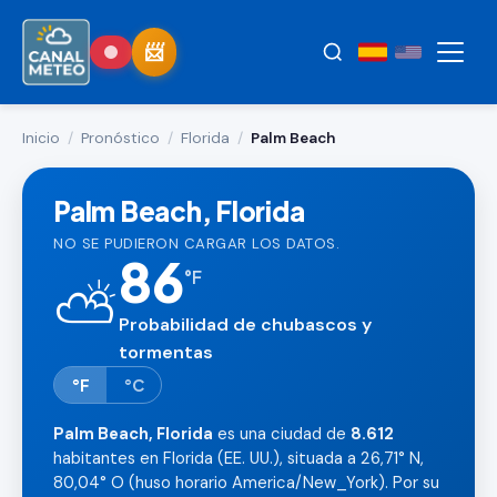
Inicio
/
Pronóstico
/
Florida
/
Palm Beach
Palm Beach, Florida
NO SE PUDIERON CARGAR LOS DATOS.
86
°
F
⛅
Probabilidad de chubascos y
tormentas
°F
°C
Palm Beach, Florida
es una ciudad de
8.612
habitantes en Florida (EE. UU.), situada a 26,71° N,
80,04° O (huso horario America/New_York). Por su