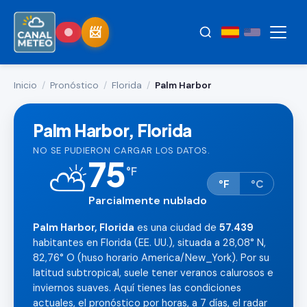
Inicio
/
Pronóstico
/
Florida
/
Palm Harbor
Palm Harbor, Florida
NO SE PUDIERON CARGAR LOS DATOS.
75
⛅
°
F
°F
°C
Parcialmente nublado
Palm Harbor, Florida
es una ciudad de
57.439
habitantes en Florida (EE. UU.), situada a 28,08° N,
82,76° O (huso horario America/New_York). Por su
latitud subtropical, suele tener veranos calurosos e
inviernos suaves. Aquí tienes las condiciones
actuales, el pronóstico por horas, a 7 días, el radar