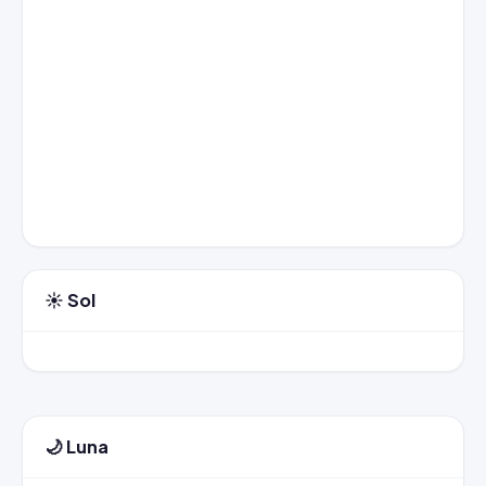
☀️ Sol
🌙 Luna