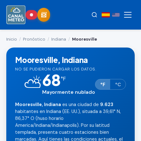
Inicio
/
Pronóstico
/
Indiana
/
Mooresville
Mooresville, Indiana
NO SE PUDIERON CARGAR LOS DATOS.
68
⛅
°
F
°F
°C
Mayormente nublado
Mooresville, Indiana
es una ciudad de
9.623
habitantes en Indiana (EE. UU.), situada a 39,61° N,
86,37° O (huso horario
America/Indiana/Indianapolis). Por su latitud
templada, presenta cuatro estaciones bien
marcadas. Aquí tienes las condiciones actuales, el