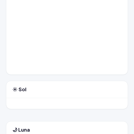
☀️ Sol
🌙 Luna