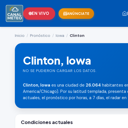
EN VIVO
ANÚNCIATE
Inicio
/
Pronóstico
/
Iowa
/
Clinton
Clinton, Iowa
NO SE PUDIERON CARGAR LOS DATOS.
Clinton, Iowa
es una ciudad de
26.064
habitantes en 
America/Chicago). Por su latitud templada, presenta 
actuales, el pronóstico por horas, a 7 días, el radar en
Condiciones actuales