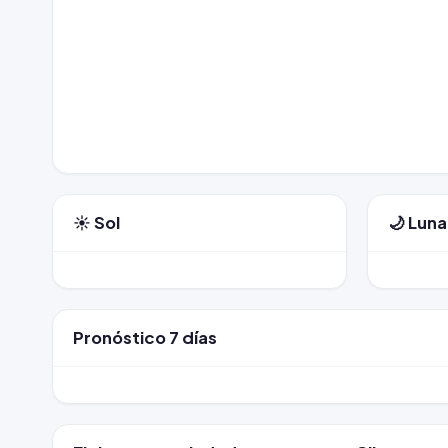
☀️ Sol
🌙 Luna
Pronóstico 7 días