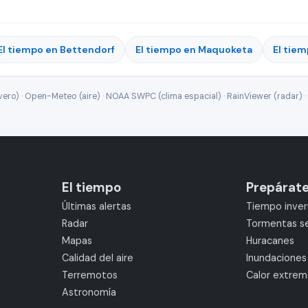
El tiempo en Bettendorf
El tiempo en Maquoketa
El tie
ro) · Open-Meteo (aire) · NOAA SWPC (clima espacial) · RainViewer (radar) · 
El tiempo
Prepárat
Últimas alertas
Tiempo inver
Radar
Tormentas s
Mapas
Huracanes
Calidad del aire
Inundaciones
Terremotos
Calor extre
Astronomía