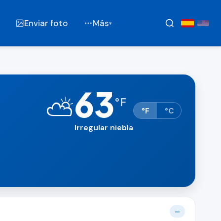
Enviar foto
Más
▾
63
⛅
°
F
°F
°C
Irregular niebla
—