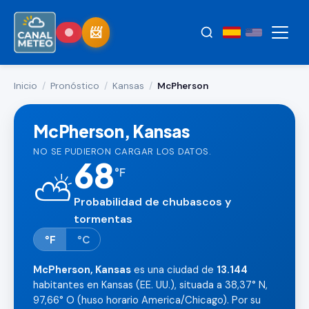
Inicio
/
Pronóstico
/
Kansas
/
McPherson
McPherson, Kansas
NO SE PUDIERON CARGAR LOS DATOS.
68
°
F
⛅
Probabilidad de chubascos y
tormentas
°F
°C
McPherson, Kansas
es una ciudad de
13.144
habitantes en Kansas (EE. UU.), situada a 38,37° N,
97,66° O (huso horario America/Chicago). Por su